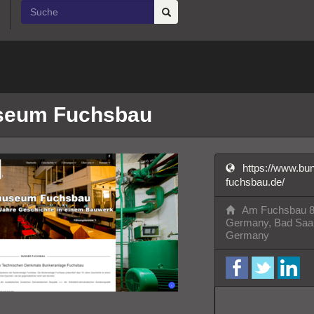
seum Fuchsbau
https://www.b
fuchsbau.de/
Am Fuchsbau 8a
Germany, Bad Saar
Germany
facebook
twitter
Li