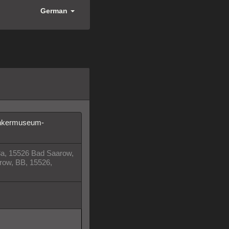
German
unkermuseum-
, 15526 Bad Saarow,
ow, BB, 15526,
nkedIn