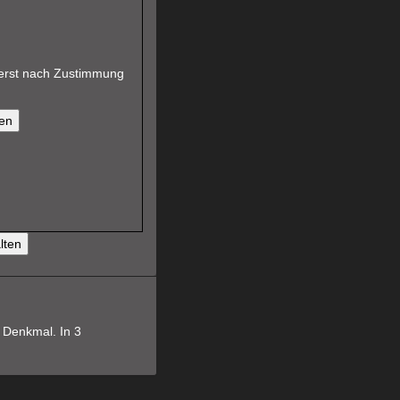
d erst nach Zustimmung
en
lten
 Denkmal. In 3